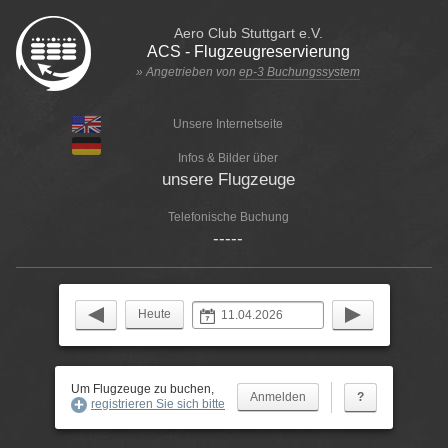
Aero Club Stuttgart e.V.
ACS - Flugzeugreservierung
» Angetrieben von
ep-3 Buchungssystem
Unsere Internetseite
Infos & Bilder über
unsere Flugzeuge
Telefonische Buchung
-----
Heute
Um Flugzeuge zu buchen,
?
registrieren Sie sich bitte